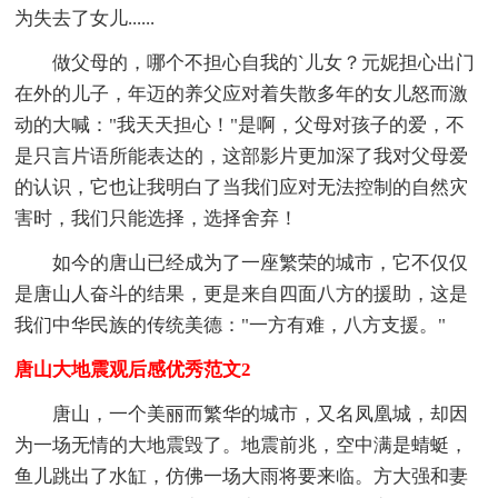
为失去了女儿......
做父母的，哪个不担心自我的`儿女？元妮担心出门
在外的儿子，年迈的养父应对着失散多年的女儿怒而激
动的大喊："我天天担心！"是啊，父母对孩子的爱，不
是只言片语所能表达的，这部影片更加深了我对父母爱
的认识，它也让我明白了当我们应对无法控制的自然灾
害时，我们只能选择，选择舍弃！
如今的唐山已经成为了一座繁荣的城市，它不仅仅
是唐山人奋斗的结果，更是来自四面八方的援助，这是
我们中华民族的传统美德："一方有难，八方支援。"
唐山大地震观后感优秀范文2
唐山，一个美丽而繁华的城市，又名凤凰城，却因
为一场无情的大地震毁了。地震前兆，空中满是蜻蜓，
鱼儿跳出了水缸，仿佛一场大雨将要来临。方大强和妻